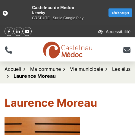
Castelnau de Médoc
Neocity
Télécharger
GRATUITE - Sur le Google Play
Aller
Accessibilité
Facebook
(ouverture dans un nouvel onglet)
Linkedin
(ouverture dans un nouvel onglet)
YouTube
(ouverture dans un nouvel onglet)
au
contenu
Tél.
Nous 
logo Castelnau de Méd
Accueil
Ma commune
Vie municipale
Les élus
Laurence Moreau
Laurence Moreau