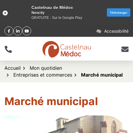
Castelnau de Médoc
Neocity
Télécharger
GRATUITE - Sur le Google Play
Aller
Accessibilité
Facebook
(ouverture dans un nouvel onglet)
Linkedin
(ouverture dans un nouvel onglet)
YouTube
(ouverture dans un nouvel onglet)
au
contenu
Tél.
Nous 
logo Castelnau de Méd
Accueil
Mon quotidien
Entreprises et commerces
Marché municipal
Marché municipal