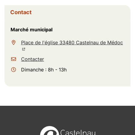
Informations complémentaires
Contact
Marché municipal
(ouve
Place de l'église 33480 Castelnau de Médoc
(ouverture dans un nouvel onglet)
Contacter
Dimanche : 8h - 13h