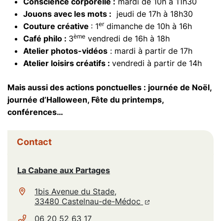
Conscience corporelle :
mardi de 10h à 11h30
Jouons avec les mots :
jeudi de 17h à 18h30
er
Couture créative
: 1
dimanche de 10h à 16h
ème
Café philo :
3
vendredi de 16h à 18h
Atelier photos-vidéos
: mardi à partir de 17h
Atelier loisirs créatifs :
vendredi à partir de 14h
Mais aussi des actions ponctuelles : journée de Noël,
journée d’Halloween, Fête du printemps,
conférences…
Informations complémentaires
Contact
La Cabane aux Partages
1bis Avenue du Stade,
(ouverture dans un n
(ouverture dans un
33480 Castelnau-de-Médoc
06 20 52 63 17