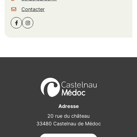
Contacter
Facebook
(ouverture dans un nouvel onglet)
Instagram
(ouverture dans un nouvel onglet)
Adresse
20 rue du château
33480 Castelnau de Médoc