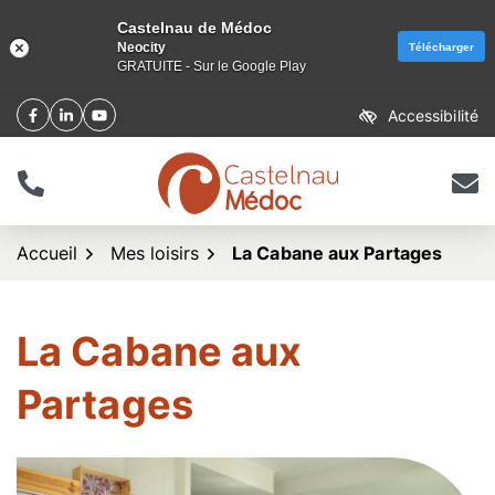
Castelnau de Médoc
Neocity
Télécharger
GRATUITE - Sur le Google Play
Aller
Accessibilité
Facebook
(ouverture dans un nouvel onglet)
Linkedin
(ouverture dans un nouvel onglet)
YouTube
(ouverture dans un nouvel onglet)
au
contenu
Tél.
Nous 
logo Castelnau de Méd
Accueil
Mes loisirs
La Cabane aux Partages
La Cabane aux
Partages