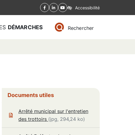
Accessibilité
Facebook
(ouverture dans un nouvel onglet)
Linkedin
(ouverture dans un nouvel onglet)
YouTube
(ouverture dans un nouvel onglet)
ES
DÉMARCHES
Rechercher
Informations complémentaires
Documents utiles
Arrêté municipal sur l'entretien
des trottoirs
(jpg, 294,24 ko)