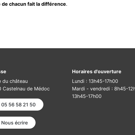
 de chacun fait la différence
.
ok
ouvel onglet)
Twitter)
 un nouvel onglet)
ur LinkedIn
 dans un nouvel onglet)
ger par e-mail
rture dans un nouvel onglet)
sse
Horaires d'ouverture
e du château
Lundi : 13h45-17h00
 Castelnau de Médoc
Mardi - vendredi : 8h45-12
13h45-17h00
05 56 58 21 50
Nous écrire