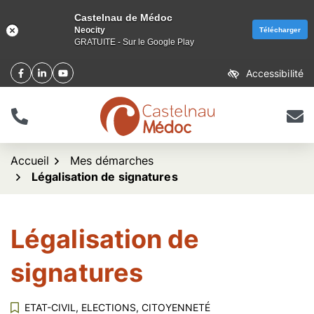
Castelnau de Médoc
Neocity
Télécharger
GRATUITE - Sur le Google Play
Aller
Accessibilité
Facebook
(ouverture dans un nouvel onglet)
Linkedin
(ouverture dans un nouvel onglet)
YouTube
(ouverture dans un nouvel onglet)
au
contenu
Tél.
Nous 
logo Castelnau de Méd
Accueil
Mes démarches
Légalisation de signatures
Légalisation de
signatures
ETAT-CIVIL, ELECTIONS, CITOYENNETÉ