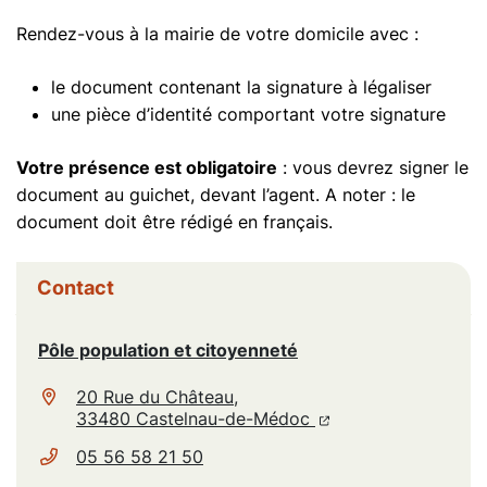
Rendez-vous à la mairie de votre domicile avec :
le document contenant la signature à légaliser
une pièce d’identité comportant votre signature
Votre présence est obligatoire
: vous devrez signer le
document au guichet, devant l’agent. A noter : le
document doit être rédigé en français.
Informations complémentaires
Contact
Pôle population et citoyenneté
20 Rue du Château,
(ouverture dans un n
(ouverture dans un
33480 Castelnau-de-Médoc
05 56 58 21 50