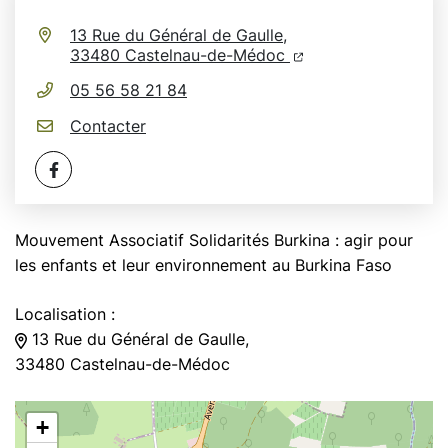
Infos utiles
13 Rue du Général de Gaulle,
(ouverture dans un n
(ouverture dans un
33480 Castelnau-de-Médoc
05 56 58 21 84
Contacter
Facebook
Mouvement Associatif Solidarités Burkina : agir pour
les enfants et leur environnement au Burkina Faso
Localisation :
13 Rue du Général de Gaulle,
33480 Castelnau-de-Médoc
+