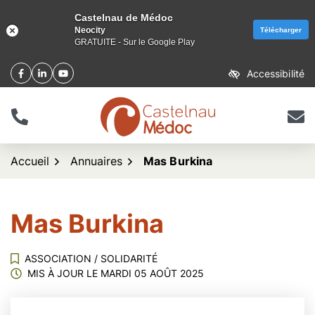
Castelnau de Médoc
Neocity
Télécharger
GRATUITE - Sur le Google Play
Aller
Accessibilité
Facebook
(ouverture dans un nouvel onglet)
Linkedin
(ouverture dans un nouvel onglet)
YouTube
(ouverture dans un nouvel onglet)
au
contenu
Tél.
Nous 
logo Castelnau de Méd
Accueil
Annuaires
Mas Burkina
Mas Burkina
ASSOCIATION
/
SOLIDARITÉ
MIS À JOUR LE
MARDI 05 AOÛT 2025