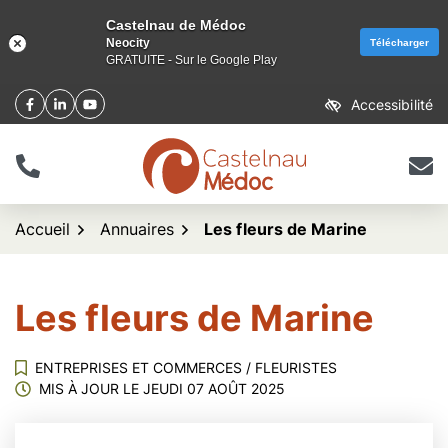
Castelnau de Médoc
Neocity
Télécharger
GRATUITE - Sur le Google Play
Aller
Accessibilité
Facebook
(ouverture dans un nouvel onglet)
Linkedin
(ouverture dans un nouvel onglet)
YouTube
(ouverture dans un nouvel onglet)
au
contenu
Tél.
Nous 
logo Castelnau de Méd
Accueil
Annuaires
Les fleurs de Marine
Les fleurs de Marine
ENTREPRISES ET COMMERCES
/
FLEURISTES
MIS À JOUR LE
JEUDI 07 AOÛT 2025