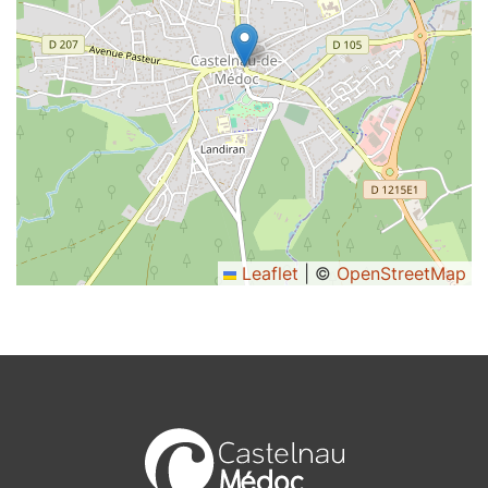
Leaflet
|
©
OpenStreetMap