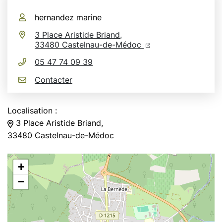
Infos utiles
hernandez marine
3 Place Aristide Briand,
(ouverture dans un n
(ouverture dans un
33480 Castelnau-de-Médoc
05 47 74 09 39
Contacter
Localisation :
3 Place Aristide Briand,
33480 Castelnau-de-Médoc
+
−