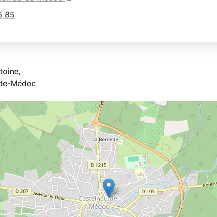
5 85
toine,
-de-Médoc