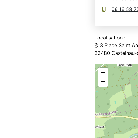
06 16 58 7
Localisation :
3 Place Saint An
33480 Castelnau
+
−