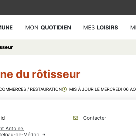
MUNE
MON
QUOTIDIEN
MES
LOISIRS
M
isseur
rne du rôtisseur
 COMMERCES
/
RESTAURATION
MIS À JOUR LE
MERCREDI 06 AO
vid
Contacter
nt Antoine,
(ouverture dans un nouvel onglet)
(ouverture dans un nouvel onglet)
telnau-de-Médoc