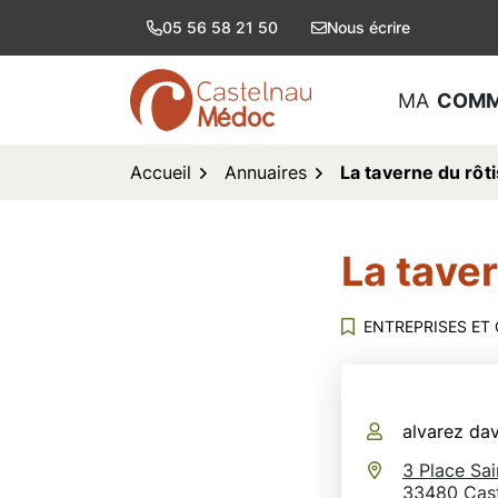
Aller
05 56 58 21 50
Nous écrire
au
contenu
MA
COM
logo Castelnau de Médoc
Accueil
Annuaires
La taverne du rôt
La tave
ENTREPRISES ET
Infos utiles
alvarez da
3 Place Sai
33480 Cas