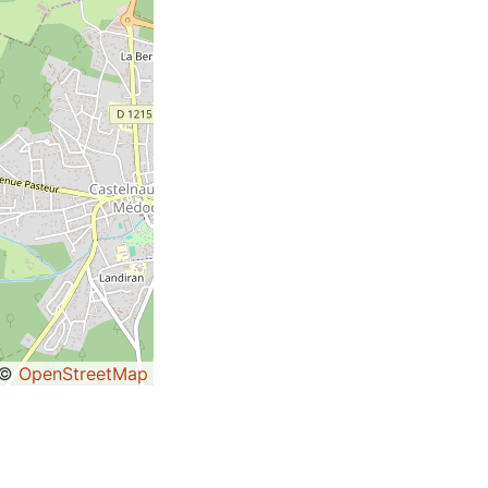
©
OpenStreetMap
t)