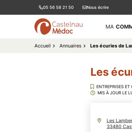
Aller
05 56 58 21 50
Nous écrire
au
contenu
MA
COM
logo Castelnau de Médoc
Accueil
Annuaires
Les écuries de La
Les écu
ENTREPRISES ET
MIS À JOUR LE
L
Infos utiles
Les Lamber
33480 Cas