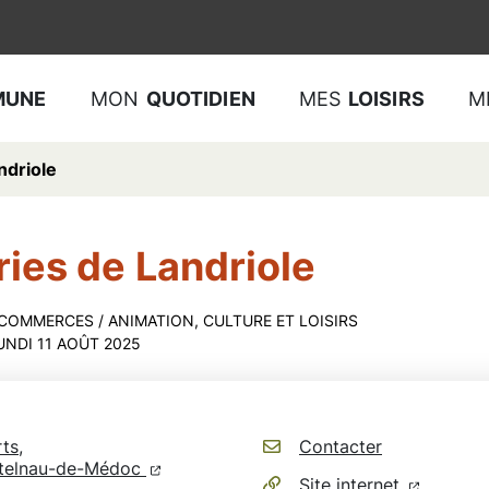
MUNE
MON
QUOTIDIEN
MES
LOISIRS
M
ndriole
ries de Landriole
 COMMERCES
/
ANIMATION, CULTURE ET LOISIRS
UNDI 11 AOÛT 2025
ts,
Contacter
(ouverture dans un nouvel onglet)
(ouverture dans un nouvel onglet)
telnau-de-Médoc
(ouvertur
(ouvertu
Site internet