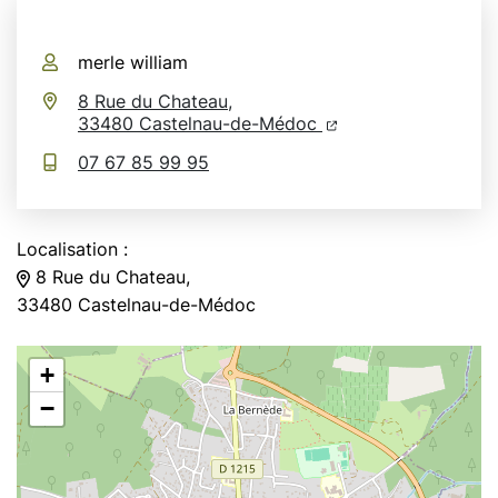
Infos utiles
merle william
8 Rue du Chateau,
(ouverture dans un n
(ouverture dans un
33480 Castelnau-de-Médoc
07 67 85 99 95
Localisation :
8 Rue du Chateau,
33480 Castelnau-de-Médoc
+
−