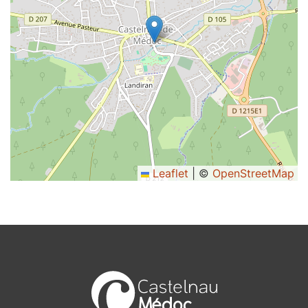
Leaflet
|
©
OpenStreetMap