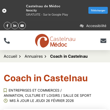
Castelnau de Médoc
Neocity
Télécharger
GRATUITE - Sur le Google Play
Aller
Accessibilité
Facebook
(ouverture dans un nouvel onglet)
Linkedin
(ouverture dans un nouvel onglet)
YouTube
(ouverture dans un nouvel onglet)
au
contenu
Tél.
Nous 
logo Castelnau de Méd
Accueil
Annuaires
Coach in Castelnau
Coach in Castelnau
ENTREPRISES ET COMMERCES
/
ANIMATION, CULTURE ET LOISIRS
/
SALLE DE SPORT
MIS À JOUR LE
JEUDI 26 FÉVRIER 2026