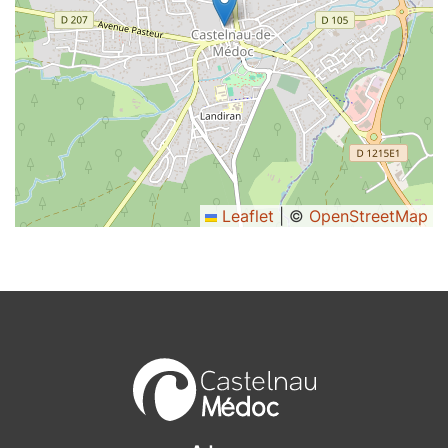
Leaflet
|
©
OpenStreetMap