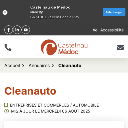
Castelnau de Médoc
Neocity
Télécharger
GRATUITE - Sur le Google Play
Aller
Accessibilité
Facebook
(ouverture dans un nouvel onglet)
Linkedin
(ouverture dans un nouvel onglet)
YouTube
(ouverture dans un nouvel onglet)
au
contenu
Tél.
Nous 
logo Castelnau de Méd
Accueil
Annuaires
Cleanauto
Cleanauto
ENTREPRISES ET COMMERCES
/
AUTOMOBILE
MIS À JOUR LE
MERCREDI 06 AOÛT 2025