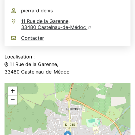
Infos utiles
pierrard denis
11 Rue de la Garenne,
(ouverture dans un n
(ouverture dans un
33480 Castelnau-de-Médoc
Contacter
Localisation :
11 Rue de la Garenne,
33480 Castelnau-de-Médoc
+
−