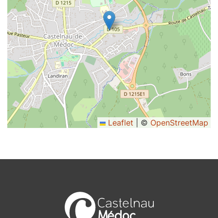
Leaflet
|
©
OpenStreetMap