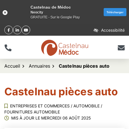
Castelnau de Médoc
Neocity
Télécharger
GRATUITE - Sur le Google Play
Aller
Accessibilité
Facebook
(ouverture dans un nouvel onglet)
Linkedin
(ouverture dans un nouvel onglet)
YouTube
(ouverture dans un nouvel onglet)
au
contenu
Tél.
Nous 
logo Castelnau de Méd
Accueil
Annuaires
Castelnau pièces auto
Castelnau pièces auto
ENTREPRISES ET COMMERCES
/
AUTOMOBILE
/
FOURNITURES AUTOMOBILE
MIS À JOUR LE
MERCREDI 06 AOÛT 2025