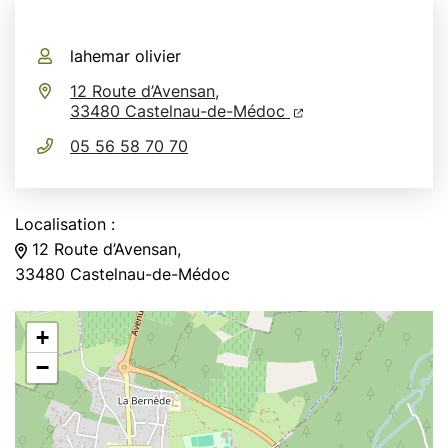
Infos utiles
lahemar olivier
12 Route d’Avensan,
(ouverture dans un n
(ouverture dans un
33480 Castelnau-de-Médoc
05 56 58 70 70
Localisation :
12 Route d’Avensan,
33480 Castelnau-de-Médoc
+
−