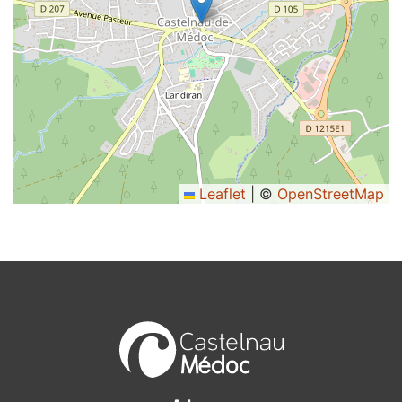
Leaflet
|
©
OpenStreetMap