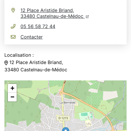
Infos utiles
12 Place Aristide Briand,
(ouverture dans un n
(ouverture dans un
33480 Castelnau-de-Médoc
05 56 58 72 44
Contacter
Localisation :
12 Place Aristide Briand,
33480 Castelnau-de-Médoc
+
−