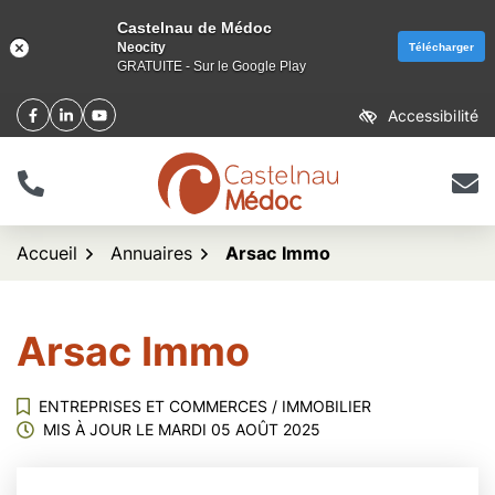
Castelnau de Médoc
Neocity
Télécharger
GRATUITE - Sur le Google Play
Aller
Accessibilité
Facebook
(ouverture dans un nouvel onglet)
Linkedin
(ouverture dans un nouvel onglet)
YouTube
(ouverture dans un nouvel onglet)
au
contenu
Tél.
Nous 
logo Castelnau de Méd
Accueil
Annuaires
Arsac Immo
Arsac Immo
ENTREPRISES ET COMMERCES
/
IMMOBILIER
MIS À JOUR LE
MARDI 05 AOÛT 2025