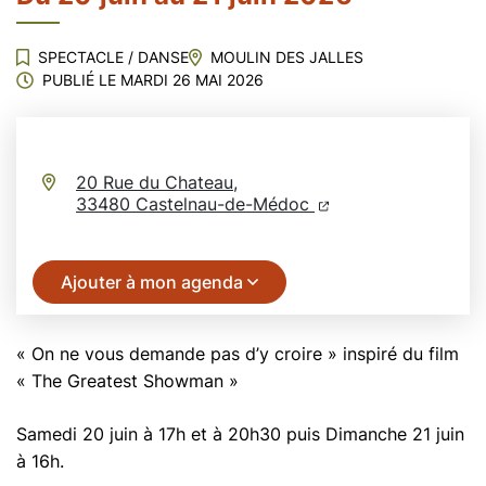
SPECTACLE
/
DANSE
MOULIN DES JALLES
PUBLIÉ LE
MARDI 26 MAI 2026
20 Rue du Chateau,
(ouverture dans un n
(ouverture dans un
33480 Castelnau-de-Médoc
Ajouter à mon agenda
« On ne vous demande pas d’y croire » inspiré du film
« The Greatest Showman »
Samedi 20 juin à 17h et à 20h30 puis Dimanche 21 juin
à 16h.