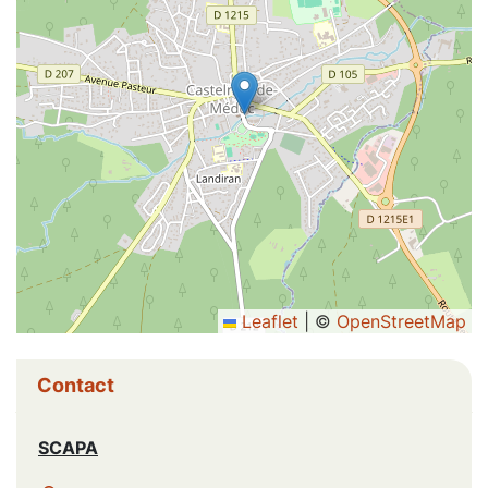
Leaflet
|
©
OpenStreetMap
Informations complémentaires
Contact
SCAPA