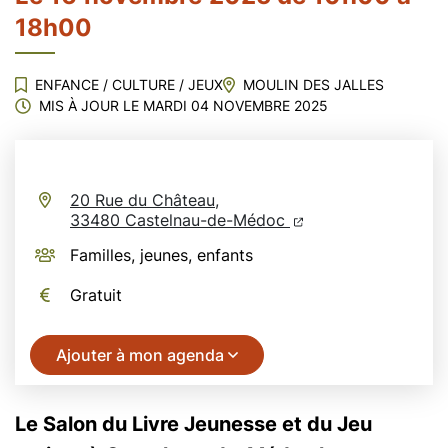
18h00
ENFANCE
/
CULTURE
/
JEUX
MOULIN DES JALLES
MIS À JOUR LE
MARDI 04 NOVEMBRE 2025
20 Rue du Château,
(ouverture dans un n
(ouverture dans un
33480 Castelnau-de-Médoc
Familles, jeunes, enfants
Gratuit
Ajouter à mon agenda
Le Salon du Livre Jeunesse et du Jeu