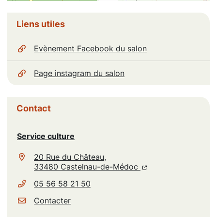
Informations complémentaires
Liens utiles
Evènement Facebook du salon
Page instagram du salon
Contact
Service culture
20 Rue du Château,
(ouverture dans un n
(ouverture dans un
33480 Castelnau-de-Médoc
05 56 58 21 50
Contacter