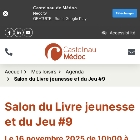
Castelnau de Médoc
Neocity
Télécharger
GRATUITE - Sur le Google Play
Aller
Accessibilité
Facebook
(ouverture dans un nouvel onglet)
Linkedin
(ouverture dans un nouvel onglet)
YouTube
(ouverture dans un nouvel onglet)
au
contenu
Tél.
Nous 
logo Castelnau de Méd
Accueil
Mes loisirs
Agenda
Salon du Livre jeunesse et du Jeu #9
Salon du Livre jeunesse
et du Jeu #9
Le
16
novembre
2025
de 10h00 à