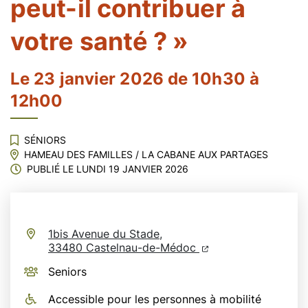
peut-il contribuer à
votre santé ? »
Le
23
janvier
2026
de 10h30 à
12h00
SÉNIORS
HAMEAU DES FAMILLES
/
LA CABANE AUX PARTAGES
PUBLIÉ LE
LUNDI 19 JANVIER 2026
1bis Avenue du Stade,
(ouverture dans un n
(ouverture dans un
33480 Castelnau-de-Médoc
Seniors
Accessible pour les personnes à mobilité