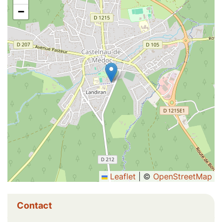
−
Leaflet
|
©
OpenStreetMap
Informations complémentaires
Contact