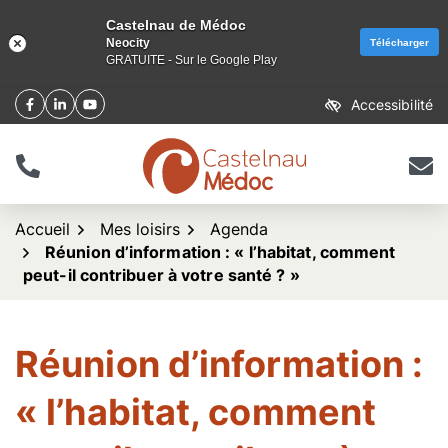
Castelnau de Médoc
Neocity
Télécharger
GRATUITE - Sur le Google Play
Aller
Accessibilité
Facebook
(ouverture dans un nouvel onglet)
Linkedin
(ouverture dans un nouvel onglet)
YouTube
(ouverture dans un nouvel onglet)
au
contenu
Tél.
Nous 
logo Castelnau de Méd
Accueil
Mes loisirs
Agenda
Réunion d’information : « l’habitat, comment
peut-il contribuer à votre santé ? »
Réunion d’information :
« l’habitat, comment