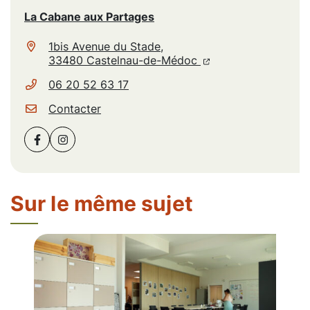
La Cabane aux Partages
1bis Avenue du Stade,
(ouverture dans un n
(ouverture dans un
33480 Castelnau-de-Médoc
06 20 52 63 17
Contacter
Facebook
(ouverture dans un nouvel onglet)
Instagram
(ouverture dans un nouvel onglet)
Sur le même sujet