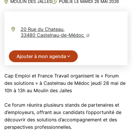
MOULIN DES JALLES
PUBLIÉ LE
MARDI 26 MAI 2026
20 Rue du Chateau,
(ouverture dans un n
(ouverture dans un
33480 Castelnau-de-Médoc
Ajouter à mon agenda
Cap Emploi et France Travail organisent le « Forum
des solutions » à Castelnau de Médoc jeudi 28 mai de
10h à 13h au Moulin des Jalles
Ce forum réunira plusieurs stands de partenaires et
d’employeurs, offrant aux candidats l’opportunité de
découvrir des solutions d’accompagnement et des
perspectives professionnelles.