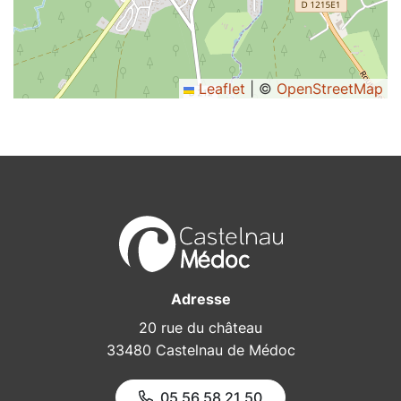
Leaflet
|
©
OpenStreetMap
Adresse
20 rue du château
33480 Castelnau de Médoc
05 56 58 21 50