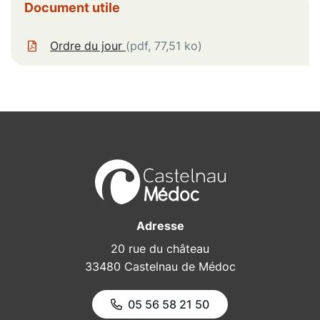
Informations complémentaires
Document utile
Ordre du jour
(pdf, 77,51 ko)
Adresse
20 rue du château
33480 Castelnau de Médoc
05 56 58 21 50