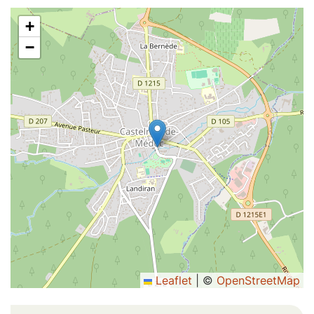
+
−
Leaflet
|
©
OpenStreetMap