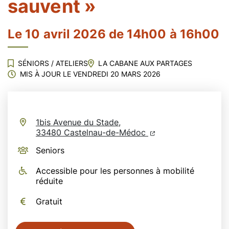
sauvent »
Le
10
avril
2026
de 14h00 à 16h00
SÉNIORS
/
ATELIERS
LA CABANE AUX PARTAGES
MIS À JOUR LE
VENDREDI 20 MARS 2026
1bis Avenue du Stade,
(ouverture dans un n
(ouverture dans un
33480 Castelnau-de-Médoc
Seniors
Accessible pour les personnes à mobilité
réduite
Gratuit