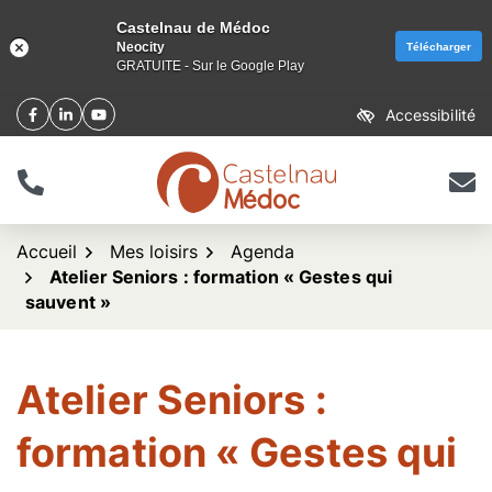
Castelnau de Médoc
Neocity
Télécharger
GRATUITE - Sur le Google Play
Aller
Accessibilité
Facebook
(ouverture dans un nouvel onglet)
Linkedin
(ouverture dans un nouvel onglet)
YouTube
(ouverture dans un nouvel onglet)
au
contenu
Tél.
Nous 
logo Castelnau de Méd
Accueil
Mes loisirs
Agenda
Atelier Seniors : formation « Gestes qui
sauvent »
Atelier Seniors :
formation « Gestes qui