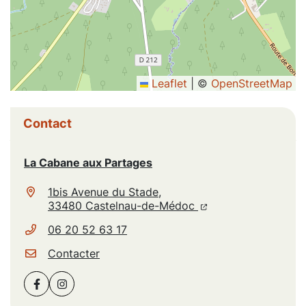
Leaflet
|
©
OpenStreetMap
Informations complémentaires
Contact
La Cabane aux Partages
1bis Avenue du Stade,
(ouverture dans un n
(ouverture dans un
33480 Castelnau-de-Médoc
06 20 52 63 17
Contacter
Facebook
(ouverture dans un nouvel onglet)
Instagram
(ouverture dans un nouvel onglet)