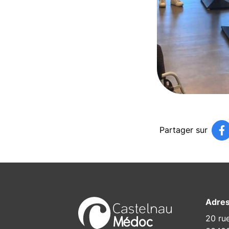
Partager sur
P
(
Adre
20 ru