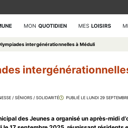
MUNE
MON
QUOTIDIEN
MES
LOISIRS
M
lympiades intergénérationnelles à Méduli
des intergénérationnelle
NESSE
/
SÉNIORS
/
SOLIDARITÉ
PUBLIÉ LE
LUNDI 29 SEPTEMBR
icipal des Jeunes a organisé un après-midi d
 le 17 septembre 2025, réunissant résidents e