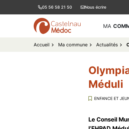
Aller
05 56 58 21 50
Nous écrire
au
contenu
MA
COM
logo Castelnau de Médoc
Accueil
Ma commune
Actualités
O
Olympia
Méduli
ENFANCE ET JEU
Le Conseil Mun
l’EHPAD Méduli