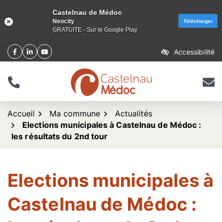
Castelnau de Médoc
Neocity
Télécharger
GRATUITE - Sur le Google Play
Aller
Accessibilité
Facebook
(ouverture dans un nouvel onglet)
Linkedin
(ouverture dans un nouvel onglet)
YouTube
(ouverture dans un nouvel onglet)
au
contenu
Tél.
Nous 
logo Castelnau de Méd
Accueil
Ma commune
Actualités
Elections municipales à Castelnau de Médoc :
les résultats du 2nd tour
Elections municipales à
Castelnau de Médoc :